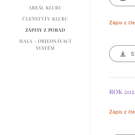
AREÁL KLUBU
ČLENSTVÍ V KLUBU
Zápis z čl
ZÁPISY Z PORAD
HALA - OBJEDNÁVACÍ
SYSTÉM
S
ROK 202
Zápis z čl