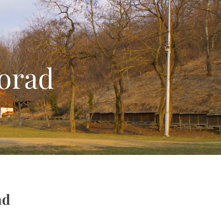
porad
ad