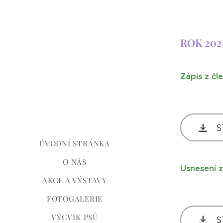
ROK 202
Zápis z čl
S
ÚVODNÍ STRÁNKA
O NÁS
Usnesení z
AKCE A VÝSTAVY
FOTOGALERIE
VÝCVIK PSŮ
S