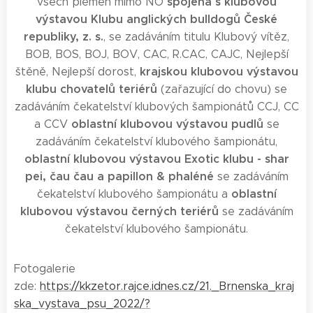
spojená s klubovou
všech plemen mimo NO
výstavou Klubu anglických bulldogů České
republiky, z. s.
, se zadáváním titulu Klubový vítěz,
BOB, BOS, BOJ, BOV, CAC, R.CAC, CAJC, Nejlepší
krajskou klubovou výstavou
štěně, Nejlepší dorost,
klubu chovatelů teriérů
(zařazující do chovu) se
zadáváním čekatelství klubových šampionátů CCJ, CC
oblastní klubovou výstavou pudlů
a CCV
se
zadáváním čekatelství klubového šampionátu,
oblastní klubovou výstavou Exotic klubu - shar
pei, čau čau a papillon & phaléné
se zadáváním
oblastní
čekatelství klubového šampionátu a
klubovou výstavou černých teriérů
se zadáváním
čekatelství klubového šampionátu.
Fotogalerie
zde:
https://kkzetor.rajce.idnes.cz/21._Brnenska_kraj
ska_vystava_psu_2022/?